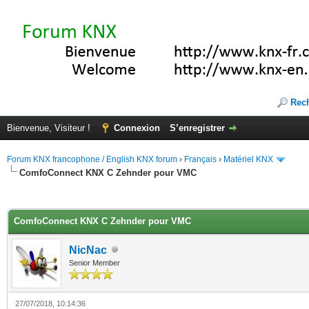
Rec
Bienvenue, Visiteur !
Connexion
S’enregistrer
Forum KNX francophone / English KNX forum
›
Français
›
Matériel KNX
ComfoConnect KNX C Zehnder pour VMC
(s))
ComfoConnect KNX C Zehnder pour VMC
NicNac
Senior Member
27/07/2018, 10:14:36