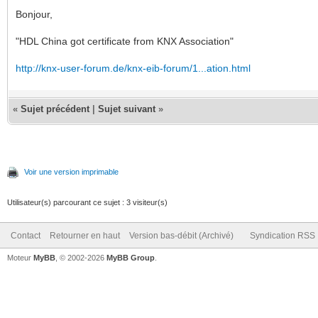
Bonjour,
"HDL China got certificate from KNX Association"
http://knx-user-forum.de/knx-eib-forum/1...ation.html
«
Sujet précédent
|
Sujet suivant
»
Voir une version imprimable
Utilisateur(s) parcourant ce sujet : 3 visiteur(s)
Contact
Retourner en haut
Version bas-débit (Archivé)
Syndication RSS
Moteur
MyBB
, © 2002-2026
MyBB Group
.