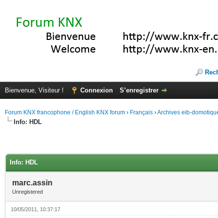
Rec
Bienvenue, Visiteur !
Connexion
S’enregistrer
Forum KNX francophone / English KNX forum
›
Français
›
Archives eib-domotiqu
Info: HDL
Info: HDL
marc.assin
Unregistered
10/05/2011, 10:37:17