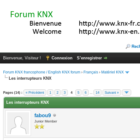
Rec
Bienvenue, Visiteur !
Connexion
S’enregistrer
Forum KNX francophone / English KNX forum
›
Français
›
Matériel KNX
Les interrupteurs KNX
te(s))
Pages (14) :
« Précédent
1
2
3
4
5
6
...
14
Suivant »
Les interrupteurs KNX
fabou9
Junior Member