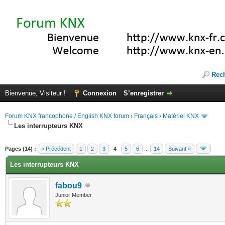
Rec
Bienvenue, Visiteur !
Connexion
S’enregistrer
Forum KNX francophone / English KNX forum
›
Français
›
Matériel KNX
Les interrupteurs KNX
te(s))
Pages (14) :
« Précédent
1
2
3
4
5
6
...
14
Suivant »
Les interrupteurs KNX
fabou9
Junior Member