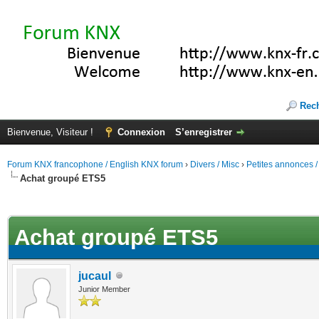
Rec
Bienvenue, Visiteur !
Connexion
S’enregistrer
Forum KNX francophone / English KNX forum
›
Divers / Misc
›
Petites annonces /
Achat groupé ETS5
(s))
Achat groupé ETS5
jucaul
Junior Member