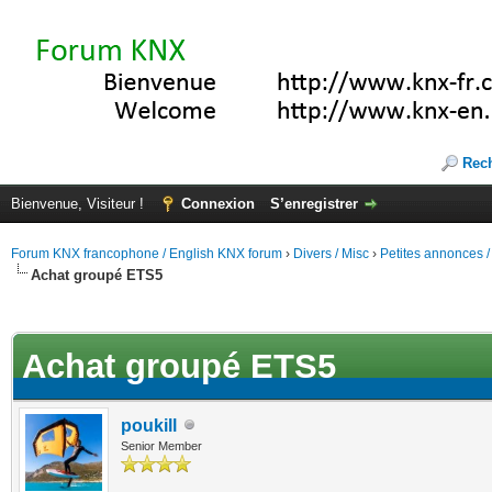
Rec
Bienvenue, Visiteur !
Connexion
S’enregistrer
Forum KNX francophone / English KNX forum
›
Divers / Misc
›
Petites annonces /
Achat groupé ETS5
(s))
Achat groupé ETS5
poukill
Senior Member