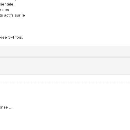
lientèle.
te des
s actifs sur le
rée 3-4 fois.
onse ...