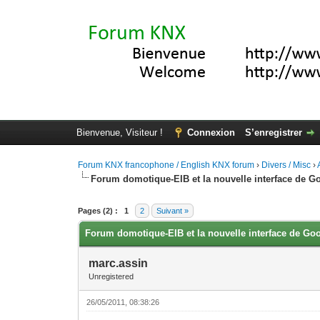
Bienvenue, Visiteur !
Connexion
S’enregistrer
Forum KNX francophone / English KNX forum
›
Divers / Misc
›
Forum domotique-EIB et la nouvelle interface de 
Moyenne : 0 (0 vote(s))
1
2
3
4
5
Pages (2) :
1
2
Suivant »
Forum domotique-EIB et la nouvelle interface de Go
marc.assin
Unregistered
26/05/2011, 08:38:26