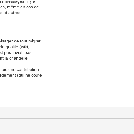
es messages, il y a
nses, même en cas de
s et autres
visager de tout migrer
de qualité (wiki,
t pas trivial, pas
nt la chandelle.
mais une contribution
ergement (qui ne coûte