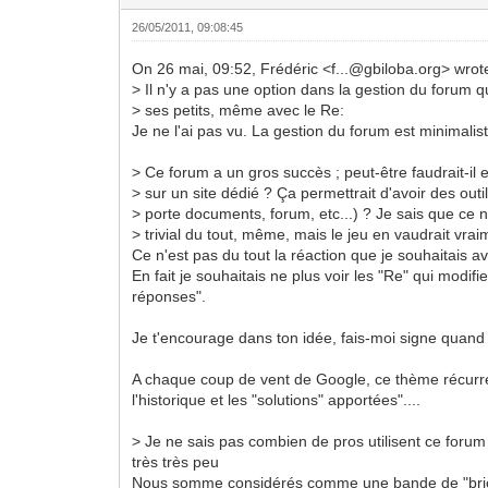
26/05/2011, 09:08:45
On 26 mai, 09:52, Frédéric <f...@gbiloba.org> wrot
> Il n'y a pas une option dans la gestion du forum q
> ses petits, même avec le Re:
Je ne l'ai pas vu. La gestion du forum est minimalis
> Ce forum a un gros succès ; peut-être faudrait-il 
> sur un site dédié ? Ça permettrait d'avoir des outil
> porte documents, forum, etc...) ? Je sais que ce n'
> trivial du tout, même, mais le jeu en vaudrait vrai
Ce n'est pas du tout la réaction que je souhaitais avo
En fait je souhaitais ne plus voir les "Re" qui modifie
réponses".
Je t'encourage dans ton idée, fais-moi signe quand 
A chaque coup de vent de Google, ce thème récurren
l'historique et les "solutions" apportées"....
> Je ne sais pas combien de pros utilisent ce forum
très très peu
Nous somme considérés comme une bande de "brico