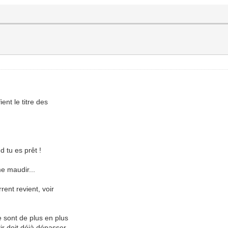
ient le titre des
 tu es prêt !
e maudir...
ent revient, voir
 sont de plus en plus
tir doit déjà dépasser