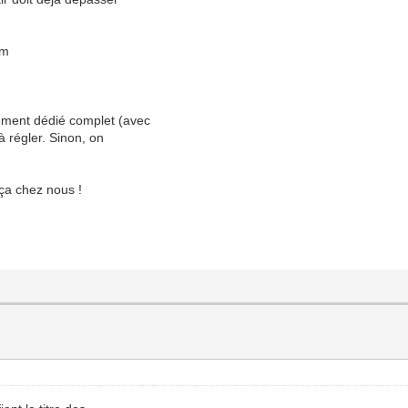
um
gement dédié complet (avec
 à régler. Sinon, on
 ça chez nous !