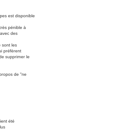
pes est disponible
très pénible à
é avec des
e sont les
ui préfèrent
 de supprimer le
à propos de "ne
ient été
lus