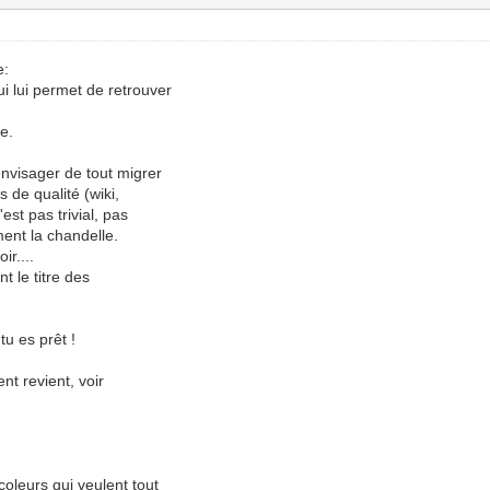
e:
ui lui permet de retrouver
te.
envisager de tout migrer
s de qualité (wiki,
est pas trivial, pas
ment la chandelle.
ir....
nt le titre des
tu es prêt !
t revient, voir
leurs qui veulent tout