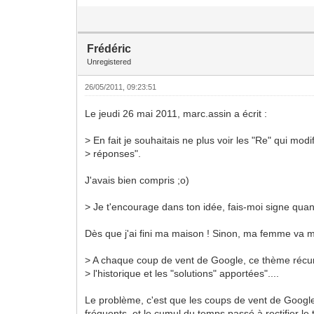
Frédéric
Unregistered
26/05/2011, 09:23:51
Le jeudi 26 mai 2011, marc.assin a écrit :
> En fait je souhaitais ne plus voir les "Re" qui modif
> réponses".
J'avais bien compris ;o)
> Je t'encourage dans ton idée, fais-moi signe quand
Dès que j'ai fini ma maison ! Sinon, ma femme va m
> A chaque coup de vent de Google, ce thème récurr
> l'historique et les "solutions" apportées"....
Le problème, c'est que les coups de vent de Google
fréquents, et le cumul du temps passé à rectifier le 