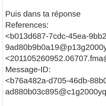
Puis dans ta réponse
References:
<b013d687-7cdc-45ea-9bb2
9ad80b9b0a19@p13g2000y
<201105260952.06707.fma@
Message-ID:
<b76a482a-d705-46db-88b
ad880b03c895@c1g2000yqe