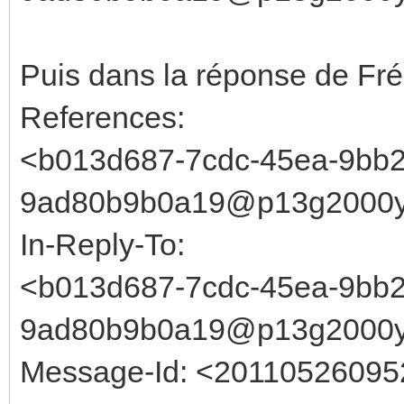
Puis dans la réponse de Fré
References:
<b013d687-7cdc-45ea-9bb2
9ad80b9b0a19@p13g2000y
In-Reply-To:
<b013d687-7cdc-45ea-9bb2
9ad80b9b0a19@p13g2000y
Message-Id: <20110526095