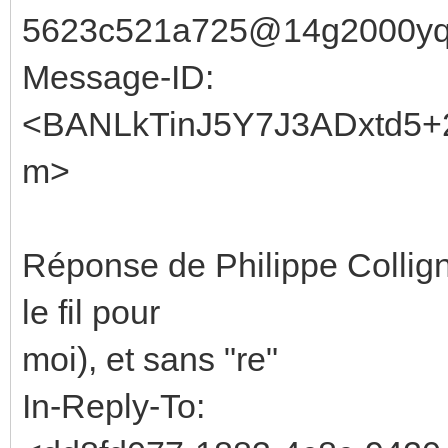
5623c521a725@14g2000yqo
Message-ID:
<BANLkTinJ5Y7J3ADxtd5+
m>
Réponse de Philippe Collig
le fil pour
moi), et sans "re"
In-Reply-To: