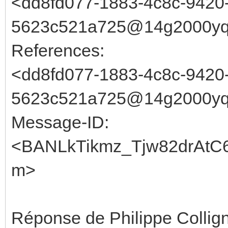
<dd8fd077-1883-4c8c-9420
5623c521a725@14g2000yqo
References:
<dd8fd077-1883-4c8c-9420
5623c521a725@14g2000yqo
Message-ID:
<BANLkTikmz_Tjw82drAtC
m>
Réponse de Philippe Collign