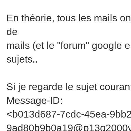
En théorie, tous les mails ont
de
mails (et le "forum" google e
sujets..
Si je regarde le sujet courant,
Message-ID:
<b013d687-7cdc-45ea-9bb2
9ad80b9b0a19@p13g2000y