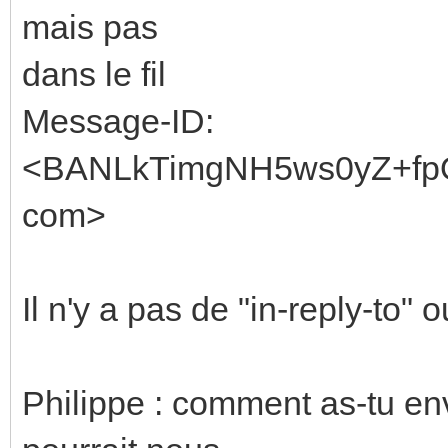
mais pas
dans le fil
Message-ID:
<BANLkTimgNH5ws0yZ+fp
com>
Il n'y a pas de "in-reply-to" 
Philippe : comment as-tu en