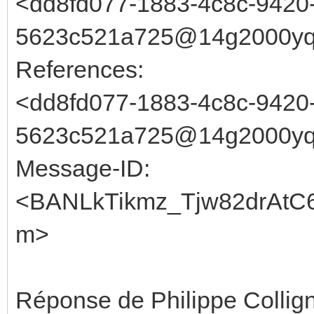
<dd8fd077-1883-4c8c-9420
5623c521a725@14g2000yqo
References:
<dd8fd077-1883-4c8c-9420
5623c521a725@14g2000yqo
Message-ID:
<BANLkTikmz_Tjw82drAtC
m>
Réponse de Philippe Collign