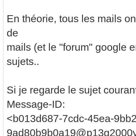
En théorie, tous les mails ont
de
mails (et le "forum" google e
sujets..
Si je regarde le sujet courant,
Message-ID:
<b013d687-7cdc-45ea-9bb2
9ad80b9b0a19@p13g2000y