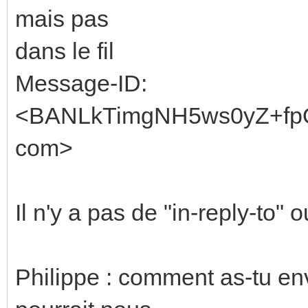
mais pas
dans le fil
Message-ID:
<BANLkTimgNH5ws0yZ+fp
com>
Il n'y a pas de "in-reply-to" 
Philippe : comment as-tu en