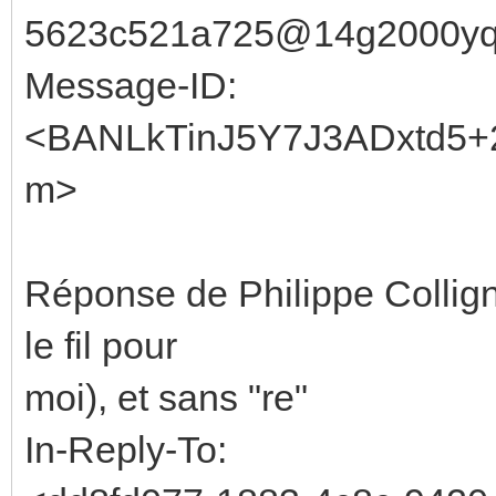
5623c521a725@14g2000yqo
Message-ID:
<BANLkTinJ5Y7J3ADxtd5+
m>
Réponse de Philippe Collig
le fil pour
moi), et sans "re"
In-Reply-To: