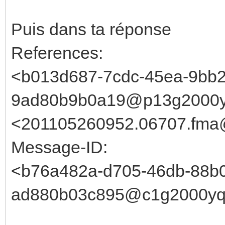
Puis dans ta réponse
References:
<b013d687-7cdc-45ea-9bb2
9ad80b9b0a19@p13g2000y
<201105260952.06707.fma@
Message-ID:
<b76a482a-d705-46db-88b
ad880b03c895@c1g2000yqe