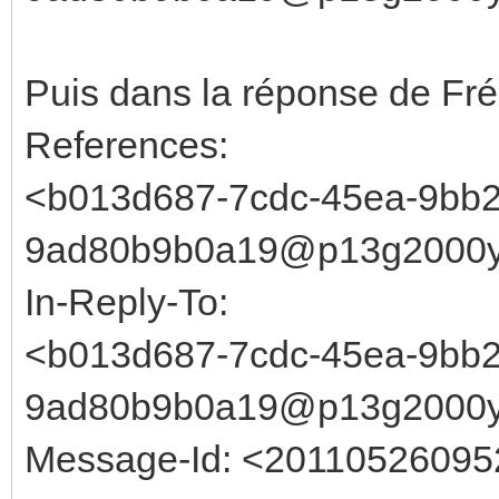
Puis dans la réponse de Fré
References:
<b013d687-7cdc-45ea-9bb2
9ad80b9b0a19@p13g2000y
In-Reply-To:
<b013d687-7cdc-45ea-9bb2
9ad80b9b0a19@p13g2000y
Message-Id: <20110526095