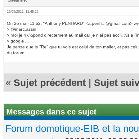
Unregistered
26/05/2011, 11:45:22
On 26 mai, 11:52, "Anthony PENHARD" <a.penh...@gmail.com> wr
> @marc.assin
> moi je rï¿½pond directement au mail car je n'ai pas accï¿½s a l'i
> google ...
Je pense que le "Re" que tu vois est celui de ton mailer, et pas celu
du forum
«
Sujet précédent
|
Sujet sui
Messages dans ce sujet
Forum domotique-EIB et la nou