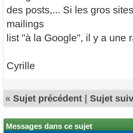
des posts,... Si les gros site
mailings
list "à la Google", il y a une 
Cyrille
«
Sujet précédent
|
Sujet sui
Messages dans ce sujet