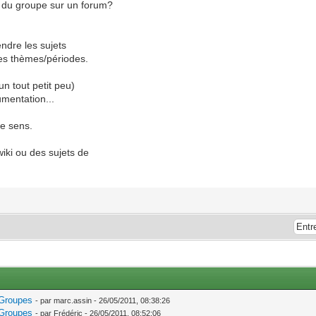
 du groupe sur un forum?
endre les sujets
es thèmes/périodes.
un tout petit peu)
mentation...
de sens.
wiki ou des sujets de
 Groupes
- par marc.assin - 26/05/2011, 08:38:26
 Groupes
- par Frédéric - 26/05/2011, 08:52:06