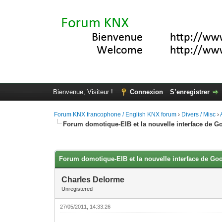
Bienvenue, Visiteur !
Connexion
S’enregistrer
Forum KNX francophone / English KNX forum
›
Divers / Misc
›
Forum domotique-EIB et la nouvelle interface de 
Moyenne : 0 (0 vote(s))
1
2
3
4
5
Forum domotique-EIB et la nouvelle interface de Go
Charles Delorme
Unregistered
27/05/2011, 14:33:26