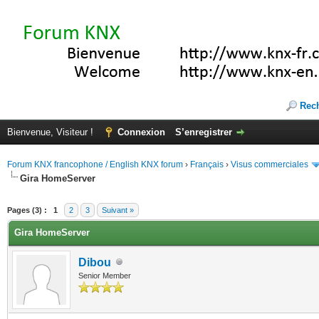
Rec
Bienvenue, Visiteur !
Connexion
S’enregistrer
Forum KNX francophone / English KNX forum
›
Français
›
Visus commerciales
Gira HomeServer
(s))
Pages (3) :
1
2
3
Suivant »
Gira HomeServer
Dibou
Senior Member