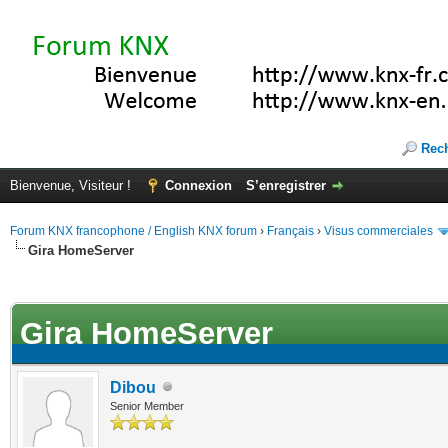
Rec
Bienvenue, Visiteur !
Connexion
S’enregistrer
Forum KNX francophone / English KNX forum
›
Français
›
Visus commerciales
Gira HomeServer
(s))
Gira HomeServer
Dibou
Senior Member