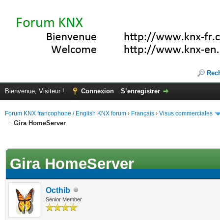
Rec
Bienvenue, Visiteur !
Connexion
S’enregistrer
Forum KNX francophone / English KNX forum
›
Français
›
Visus commerciales
Gira HomeServer
(s))
Gira HomeServer
Octhib
Senior Member