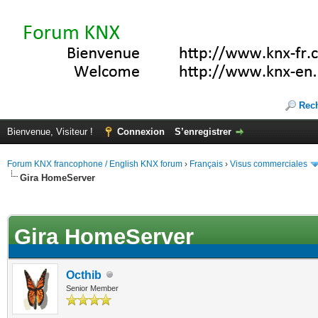
Rec
Bienvenue, Visiteur !
Connexion
S’enregistrer
Forum KNX francophone / English KNX forum
›
Français
›
Visus commerciales
Gira HomeServer
(s))
Gira HomeServer
Octhib
Senior Member