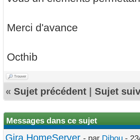
Merci d'avance
Octhib
Trouver
«
Sujet précédent
|
Sujet sui
Messages dans ce sujet
Gira HomeServer
- par
Dibou
- 23