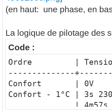
(en haut: une phase, en bas :
La logique de pilotage des so
Code :
Ordre | Tension 
--------------+------
Confort | 0V
Confort - 1°C | 3s 2
| 4m57s 0V | 