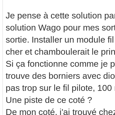
Confort - 2°C | 7s 2
| 4m53s 0V | 
Je pense à cette solution par
Eco | 230V 
solution Wago pour mes sorti
Hors-gel | -11
sortie. Installer un module fi
Arrêt | +115V
cher et chamboulerait le prin
Si ça fonctionne comme je pe
trouve des borniers avec di
pas trop sur le fil pilote, 1
Une piste de ce coté ?
De mon coté, j'ai trouvé ch