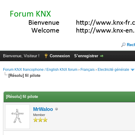
Rec
Bienvenue, Visiteur !
Connexion
S’enregistrer
Forum KNX francophone / English KNX forum
›
Français
›
Electricité générale
[Résolu] fil pilote
(s))
[Résolu] fil pilote
MrWaloo
Member