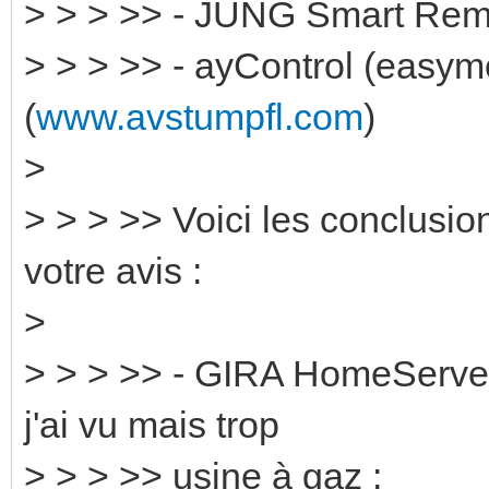
> > > >> - JUNG Smart Rem
> > > >> - ayControl (easy
(
www.avstumpfl.com
)
>
> > > >> Voici les conclusion
votre avis :
>
> > > >> - GIRA HomeServer :
j'ai vu mais trop
> > > >> usine à gaz :