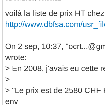
voilà la liste de prix HT che
http://www.dbfsa.com/usr_f
On 2 sep, 10:37, "ocrt...@g
wrote:
> En 2008, j'avais eu cett
>
> "Le prix est de 2580 CHF 
env