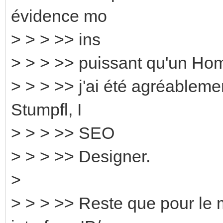
évidence mo
> > > >> ins
> > > >> puissant qu'un Ho
> > > >> j'ai été agréablemen
Stumpfl, I
> > > >> SEO
> > > >> Designer.
>
> > > >> Reste que pour le 