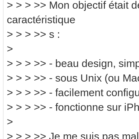
> > > >> Mon objectif était 
caractéristique
> > > >> s :
>
> > > >> - beau design, simp
> > > >> - sous Unix (ou Ma
> > > >> - facilement confi
> > > >> - fonctionne sur iP
>
> > > >> Je me suis pas ma