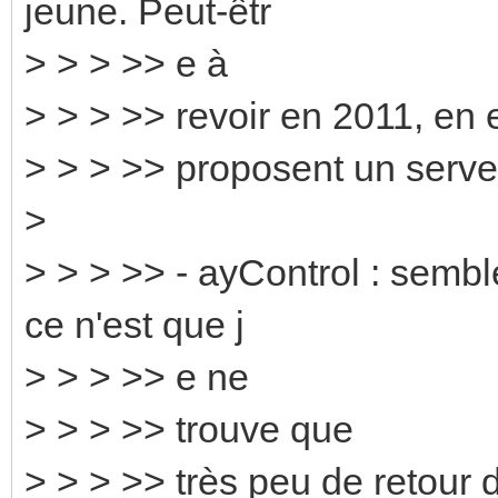
jeune. Peut-êtr
> > > >> e à
> > > >> revoir en 2011, en 
> > > >> proposent un serv
>
> > > >> - ayControl : sembl
ce n'est que j
> > > >> e ne
> > > >> trouve que
> > > >> très peu de retour 