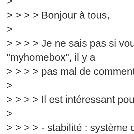
>
> > > > Bonjour à tous,
>
> > > > Je ne sais pas si vo
"myhomebox", il y a
> > > > pas mal de commenta
>
> > > > Il est intéressant pou
>
> > > > - stabilité : systèm