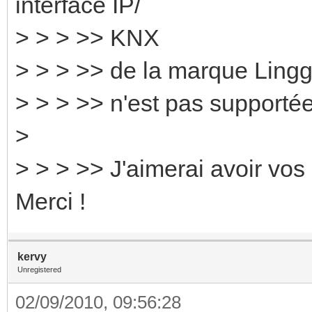
interface IP/
> > > >> KNX
> > > >> de la marque Lingg
> > > >> n'est pas supportée
>
> > > >> J'aimerai avoir vos 
Merci !
kervy
Unregistered
02/09/2010, 09:56:28