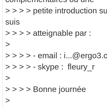
> > > > petite introduction s
suis
> > > > atteignable par :
>
> > > > - email : i...@ergo3.
> > > > - skype : fleury_r
>
> > > > Bonne journée
>