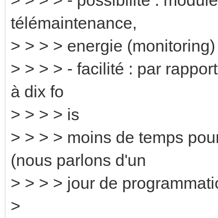
télémaintenance,
> > > > energie (monitoring)
> > > > - facilité : par rappo
à dix fo
> > > > is
> > > > moins de temps pou
(nous parlons d'un
> > > > jour de programmati
>