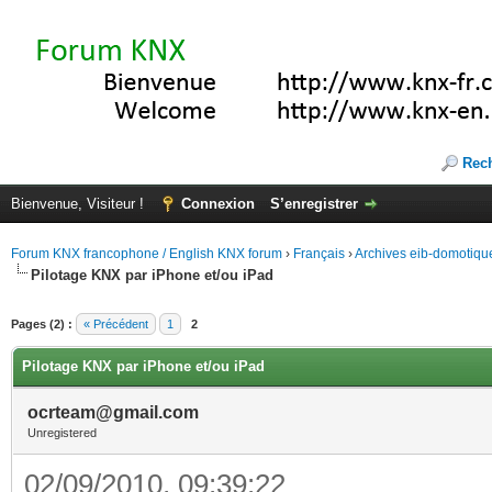
Rec
Bienvenue, Visiteur !
Connexion
S’enregistrer
Forum KNX francophone / English KNX forum
›
Français
›
Archives eib-domotiqu
Pilotage KNX par iPhone et/ou iPad
Pages (2) :
« Précédent
1
2
Pilotage KNX par iPhone et/ou iPad
ocrteam@gmail.com
Unregistered
02/09/2010, 09:39:22