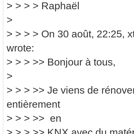
> > > > Raphaël
>
> > > > On 30 août, 22:25, 
wrote:
> > > >> Bonjour à tous,
>
> > > >> Je viens de rénover
entièrement
> > > >> en
> > > >> KNX avec du maté