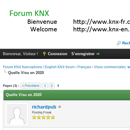
Rec
Bienvenue, Visiteur !
Connexion
S’enregistrer
Forum KNX francophone / English KNX forum
›
Français
›
Visus commerciales
Quelle Visu en 2020
(s))
Pages (3) :
« Précédent
1
2
3
Quelle Visu en 2020
richardpub
Posting Freak