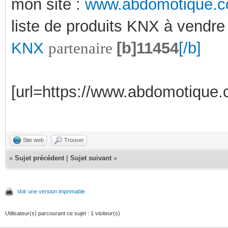
mon site :
www.abdomotique.
liste de produits KNX à vendre
KNX
partenaire
[b]11454
[/b]
[url=https://www.abdomotique.c
Site web
Trouver
«
Sujet précédent
|
Sujet suivant
»
Voir une version imprimable
Utilisateur(s) parcourant ce sujet : 1 visiteur(s)