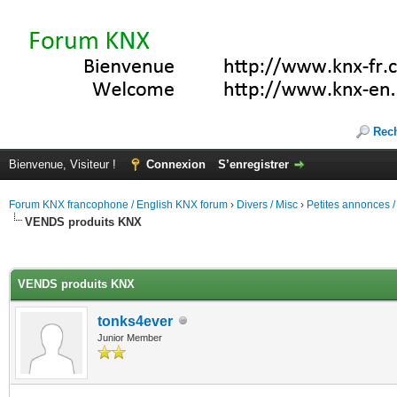
Rec
Bienvenue, Visiteur !
Connexion
S’enregistrer
Forum KNX francophone / English KNX forum
›
Divers / Misc
›
Petites annonces /
VENDS produits KNX
(s))
VENDS produits KNX
tonks4ever
Junior Member