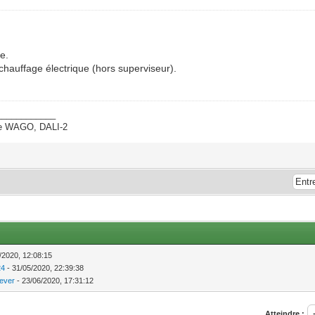
e.
 chauffage électrique (hors superviseur).
____________
ate WAGO, DALI-2
/2020, 12:08:15
24
- 31/05/2020, 22:39:38
ever
- 23/06/2020, 17:31:12
Atteindre :