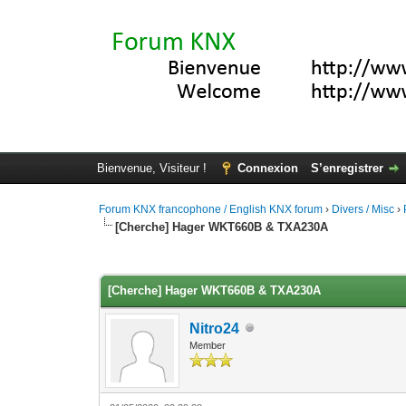
Bienvenue, Visiteur !
Connexion
S’enregistrer
Forum KNX francophone / English KNX forum
›
Divers / Misc
›
[Cherche] Hager WKT660B & TXA230A
Moyenne : 0 (0 vote(s))
1
2
3
4
5
[Cherche] Hager WKT660B & TXA230A
Nitro24
Member