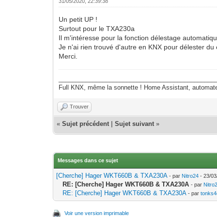
31/05/2020, 22:39:38
Un petit UP !
Surtout pour le TXA230a
Il m'intéresse pour la fonction délestage automatiqu
Je n'ai rien trouvé d'autre en KNX pour délester du
Merci.
______________________________________________
Full KNX, même la sonnette ! Home Assistant, autom
Trouver
«
Sujet précédent
|
Sujet suivant
»
Messages dans ce sujet
[Cherche] Hager WKT660B & TXA230A
- par
Nitro24
- 23/03
RE: [Cherche] Hager WKT660B & TXA230A
- par
Nitro
RE: [Cherche] Hager WKT660B & TXA230A
- par
tonks4
Voir une version imprimable