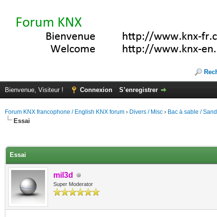
Rec
Bienvenue, Visiteur !
Connexion
S’enregistrer
Forum KNX francophone / English KNX forum
›
Divers / Misc
›
Bac à sable / San
Essai
(s))
Essai
mil3d
Super Moderator