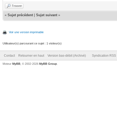
Trouver
«
Sujet précédent
|
Sujet suivant
»
Voir une version imprimable
Utilisateur(s) parcourant ce sujet : 1 visiteur(s)
Contact
Retourner en haut
Version bas-débit (Archivé)
Syndication RSS
Moteur
MyBB
, © 2002-2026
MyBB Group
.