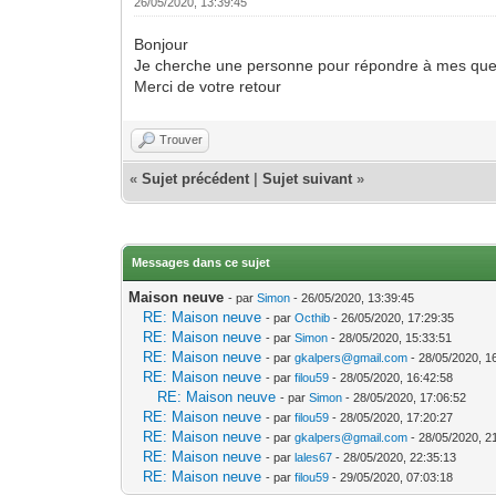
26/05/2020, 13:39:45
Bonjour
Je cherche une personne pour répondre à mes ques
Merci de votre retour
Trouver
«
Sujet précédent
|
Sujet suivant
»
Messages dans ce sujet
Maison neuve
- par
Simon
- 26/05/2020, 13:39:45
RE: Maison neuve
- par
Octhib
- 26/05/2020, 17:29:35
RE: Maison neuve
- par
Simon
- 28/05/2020, 15:33:51
RE: Maison neuve
- par
gkalpers@gmail.com
- 28/05/2020, 1
RE: Maison neuve
- par
filou59
- 28/05/2020, 16:42:58
RE: Maison neuve
- par
Simon
- 28/05/2020, 17:06:52
RE: Maison neuve
- par
filou59
- 28/05/2020, 17:20:27
RE: Maison neuve
- par
gkalpers@gmail.com
- 28/05/2020, 2
RE: Maison neuve
- par
lales67
- 28/05/2020, 22:35:13
RE: Maison neuve
- par
filou59
- 29/05/2020, 07:03:18