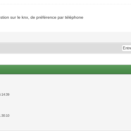
tion sur le knx, de préférence par téléphone
6:14:39
1:30:10