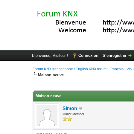
Bienvenue, Visiteur !
Connexion
S’enregistrer
Forum KNX francophone / English KNX forum
›
Français
›
Visu
Maison neuve
Moyenne : 0 (0 vote(s))
1
2
3
4
5
Maison neuve
Simon
Junior Member