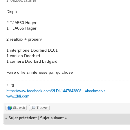
17/06/2020, 18:35:19
Dispo:
2 TJA560 Hager
1 TJA665 Hager
2 realknx + proserv
1 interphone Doorbird D101
1 carillon Doorbird
1 caméra Doorbird birdgard
Faire offre si intéressé par qq chose
2LDI
https://www.facebook.com/2LDI-1447843808...=bookmarks
www.2ldi.com
Site web
Trouver
«
Sujet précédent
|
Sujet suivant
»