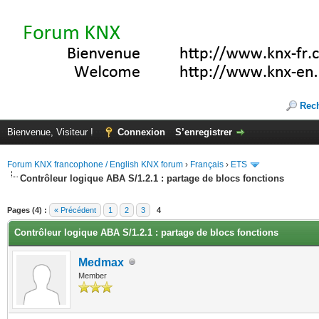
Rec
Bienvenue, Visiteur !
Connexion
S’enregistrer
Forum KNX francophone / English KNX forum
›
Français
›
ETS
Contrôleur logique ABA S/1.2.1 : partage de blocs fonctions
(s))
Pages (4) :
« Précédent
1
2
3
4
Contrôleur logique ABA S/1.2.1 : partage de blocs fonctions
Medmax
Member