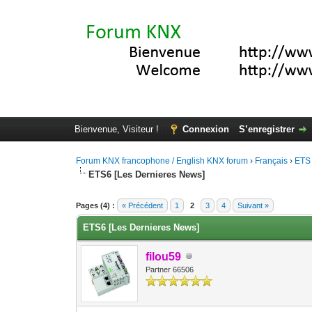
Bienvenue, Visiteur !
Connexion
S’enregistrer
Forum KNX francophone / English KNX forum
›
Français
›
ETS
ETS6 [Les Dernieres News]
Moyenne : 5 (1 vote(s))
1
2
3
4
5
Pages (4) :
« Précédent
1
2
3
4
Suivant »
ETS6 [Les Dernieres News]
filou59
Partner 66506