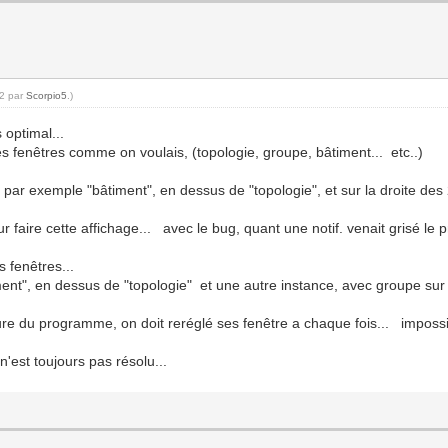
02 par
Scorpio5
.)
 optimal...
les fenêtres comme on voulais, (topologie, groupe, bâtiment... etc..)
) par exemple "bâtiment", en dessus de "topologie", et sur la droite des 2
ur faire cette affichage... avec le bug, quant une notif. venait grisé le
s fenêtres...
ent", en dessus de "topologie" et une autre instance, avec groupe sur l
re du programme, on doit reréglé ses fenêtre a chaque fois... impossi
n'est toujours pas résolu...