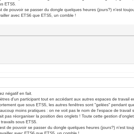
ous ETS5.
i est de pouvoir se passer du dongle quelques heures (jours?) n'est tou
ravailler avec ETS6 que ETS5, un comble !
z négatif en fait.
mètres d'un participant tout en accédant aux autres espaces de travai
tement que sous ETS5, les autres fenêtres sont "gelées" pendant que 
ucoup moins pratiques : on ne voit pas le nom de l'espace de travail sur 
ait pas réorganiser la position des onglets ! Toute cette gestion d'ongl
 travails sous ETS5.
qui est de pouvoir se passer du dongle quelques heures (jours?) n'est to
 travailler avec ETS6 que ETS5, un comble !