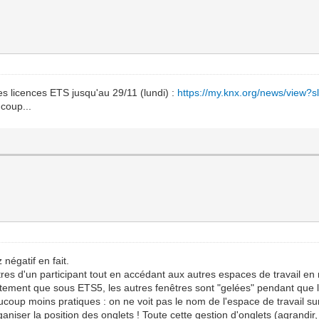
s licences ETS jusqu'au 29/11 (lundi) :
https://my.knx.org/news/view?sl
 coup...
négatif en fait.
ètres d'un participant tout en accédant aux autres espaces de travail 
ement que sous ETS5, les autres fenêtres sont "gelées" pendant que le
oup moins pratiques : on ne voit pas le nom de l'espace de travail sur l'
ganiser la position des onglets ! Toute cette gestion d'onglets (agrandir