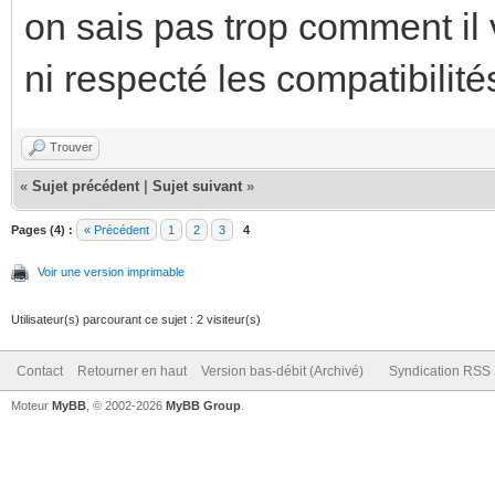
on sais pas trop comment il v
ni respecté les compatibilités
Trouver
«
Sujet précédent
|
Sujet suivant
»
Pages (4) :
« Précédent
1
2
3
4
Voir une version imprimable
Utilisateur(s) parcourant ce sujet : 2 visiteur(s)
Contact
Retourner en haut
Version bas-débit (Archivé)
Syndication RSS
Moteur
MyBB
, © 2002-2026
MyBB Group
.