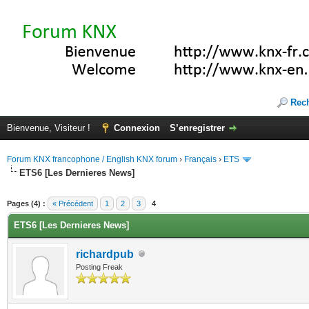
Rec
Bienvenue, Visiteur !
Connexion
S’enregistrer
Forum KNX francophone / English KNX forum
›
Français
›
ETS
ETS6 [Les Dernieres News]
(s))
Pages (4) :
« Précédent
1
2
3
4
ETS6 [Les Dernieres News]
richardpub
Posting Freak