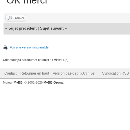
Trouver
«
Sujet précédent
|
Sujet suivant
»
Voir une version imprimable
Utilisateur(s) parcourant ce sujet : 1 visiteur(s)
Contact
Retourner en haut
Version bas-débit (Archivé)
Syndication RSS
Moteur
MyBB
, © 2002-2026
MyBB Group
.