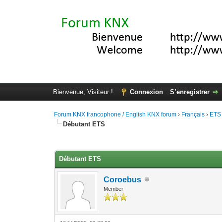
Bienvenue, Visiteur !
Connexion
S’enregistrer
Forum KNX francophone / English KNX forum
›
Français
›
ETS
Débutant ETS
Moyenne : 0 (0 vote(s))
1
2
3
4
5
Débutant ETS
Coroebus
Member