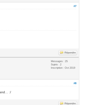
#7
Répondre
Messages : 25
Sujets : 2
Inscription : Oct 2019
#8
mand… :/
Répondre