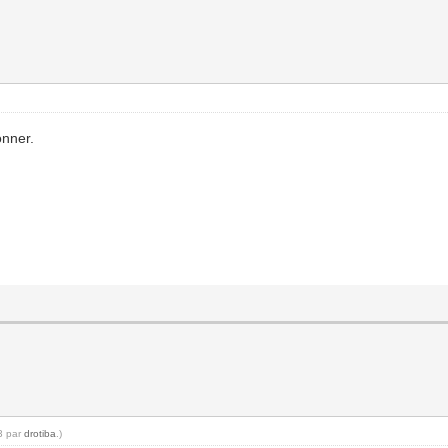
onner.
13 par
drotiba
.)