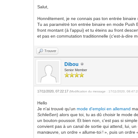
Salut,
Honnêtement, je ne connais pas ton entrée binaire 
Tu as paramétré ton entrée binaire en mode Push But
front montant (à l'appui) et tu éteins au front desc
et pas en commutation traditionnelle (c'est-à-dire 
Trouver
Dibou
Senior Member
17/11/2020, 07:22:17
(Modification du message : 17/11/2020, 08:47:
Hello
Je n'ai trouvé qu'un
mode d'emploi en allemand
mai
Schließen
) alors que toi, tu as dû choisir le mode d
un bouton-poussoir. Et bien non, c'est pas si simple
convient pas à un canal de sortie qui attend, lui, un 
manœuvre, un ordre « allume-toi ! », puis un ordre « 