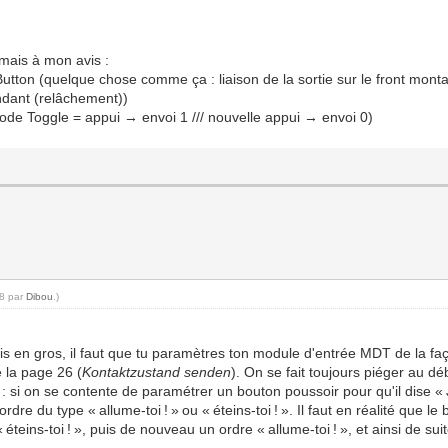
mais à mon avis :
ton (quelque chose comme ça : liaison de la sortie sur le front montan
endant (relâchement))
mode Toggle = appui → envoi 1 /// nouvelle appui → envoi 0)
28 par
Dibou
.)
s en gros, il faut que tu paramètres ton module d'entrée MDT de la faç
e la page 26 (
Kontaktzustand senden
). On se fait toujours piéger au d
 : si on se contente de paramétrer un bouton poussoir pour qu'il dise « J
ordre du type « allume-toi ! » ou « éteins-toi ! ». Il faut en réalité que
éteins-toi ! », puis de nouveau un ordre « allume-toi ! », et ainsi de su