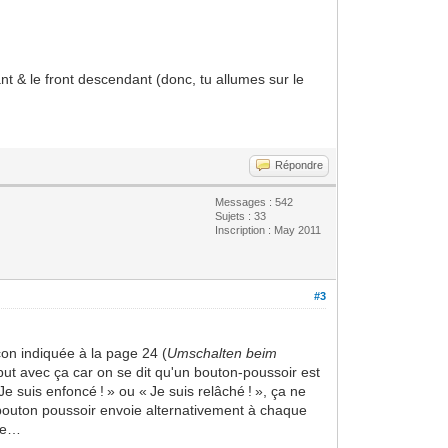
t & le front descendant (donc, tu allumes sur le
Répondre
Messages : 542
Sujets : 33
Inscription : May 2011
#3
on indiquée à la page 24 (
Umschalten beim
ébut avec ça car on se dit qu'un bouton-poussoir est
e suis enfoncé ! » ou « Je suis relâché ! », ça ne
 le bouton poussoir envoie alternativement à chaque
ite…