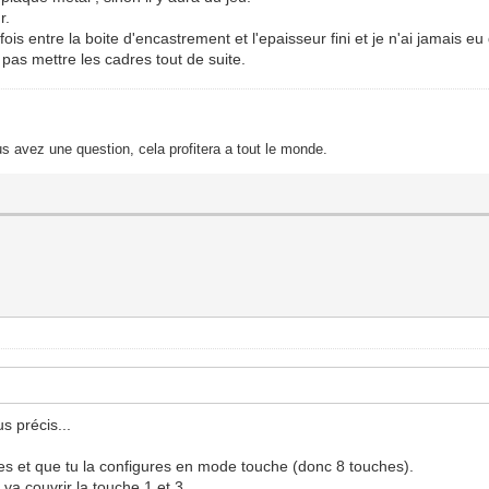
r.
is entre la boite d'encastrement et l'epaisseur fini et je n'ai jamais eu
 pas mettre les cadres tout de suite.
s avez une question, cela profitera a tout le monde.
s précis...
ies et que tu la configures en mode touche (donc 8 touches).
a couvrir la touche 1 et 3.