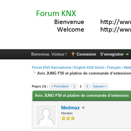
Bienvenue, Visiteur !
Connexion
S’enregistrer
Forum KNX francophone / English KNX forum
›
Français
›
Maté
Avis JUNG F50 et platine de commande d’extensio
Moyenne : 0 (0 vote(s))
1
2
3
4
5
Pages (3) :
« Précédent
1
2
3
Suivant »
Avis JUNG F50 et platine de commande d’extension
Medmax
Member