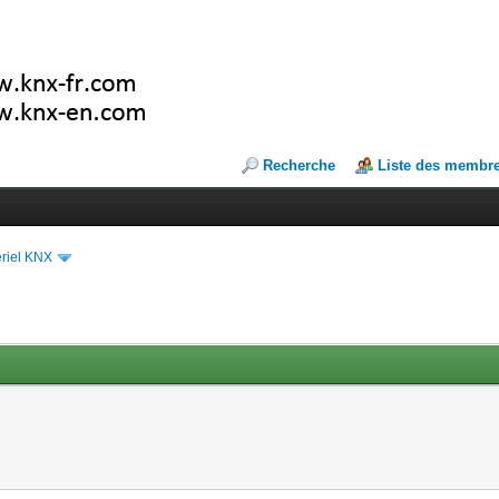
Recherche
Liste des membr
riel KNX
n