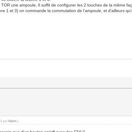
 TOR une ampoule, Il suffit de configurer les 2 touches de la même 
uvre 1 et 3) on commande la commutation de l'ampoule, et d'ailleurs qu'
01 par
Stphn
.)
 besoin que d'un bouton on/off avec des F50 ?