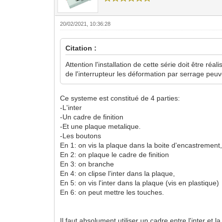
20/02/2021, 10:36:28
Citation :
Attention l'installation de cette série doit être r
de l'interrupteur les déformation par serrage pe
Ce systeme est constitué de 4 parties:
-L'inter
-Un cadre de finition
-Et une plaque metalique.
-Les boutons
En 1: on vis la plaque dans la boite d'encastrement, l
En 2: on plaque le cadre de finition
En 3: on branche
En 4: on clipse l'inter dans la plaque,
En 5: on vis l'inter dans la plaque (vis en plastique)
En 6: on peut mettre les touches.
Il faut absolument utiliser un cadre entre l'inter et l