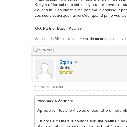
Si il y a déformation c'est qu'il y a un prb avec le mu
J'ai des mur en platre avec pas mal d'épaisseur parfo
Les seuls souci que j'ai vu c'est quand je ne voulais
KNX Partner Base / Avancé
Ma boite de MP est pleine, merci de créer un post si vou
Trouver
Stphn
Member
27/02/2021, 18:16:41
Medmax a écrit :
Après avoir testé le 4 voies et pour être un peu plu
En gros si tu mets 4 boutons sur une platine 4 vo
Par exemple un premier bouton en haut à gauche v