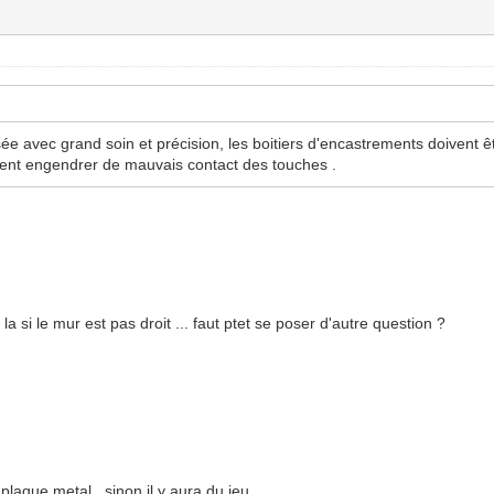
éalisée avec grand soin et précision, les boitiers d'encastrements doivent
uvent engendrer de mauvais contact des touches .
a si le mur est pas droit ... faut ptet se poser d'autre question ?
a plaque metal , sinon il y aura du jeu.