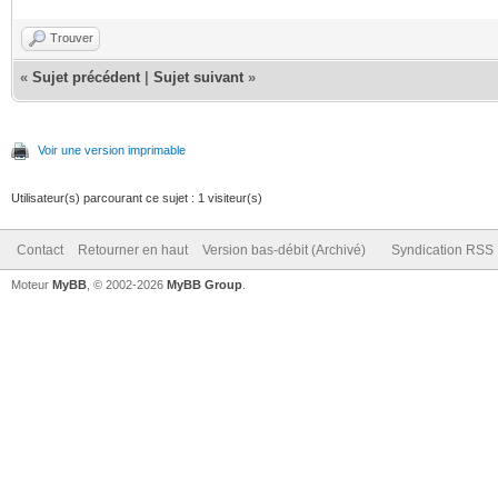
Trouver
«
Sujet précédent
|
Sujet suivant
»
Voir une version imprimable
Utilisateur(s) parcourant ce sujet : 1 visiteur(s)
Contact
Retourner en haut
Version bas-débit (Archivé)
Syndication RSS
Moteur
MyBB
, © 2002-2026
MyBB Group
.