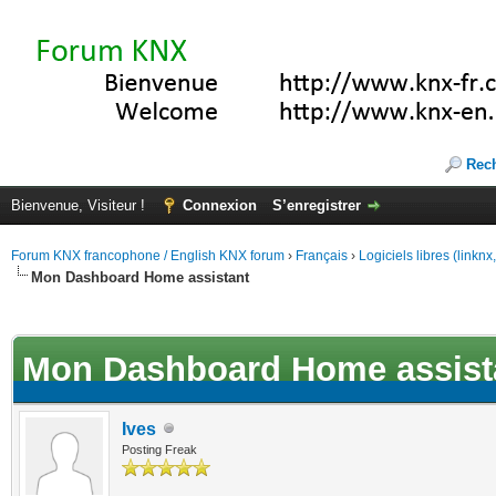
Rec
Bienvenue, Visiteur !
Connexion
S’enregistrer
Forum KNX francophone / English KNX forum
›
Français
›
Logiciels libres (linkn
Mon Dashboard Home assistant
(s))
Mon Dashboard Home assist
Ives
Posting Freak