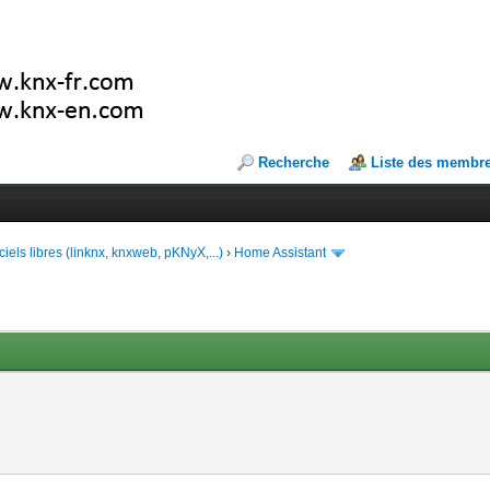
Recherche
Liste des membr
ciels libres (linknx, knxweb, pKNyX,...)
›
Home Assistant