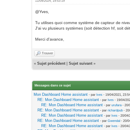
11/09/2024, 19:53:19
@Yves,
Tu utilises quoi comme système de capteur de nive
J'ai vu plusieurs systèmes (soit détection hf, soit 
Merci d'avance,
Trouver
«
Sujet précédent
|
Sujet suivant
»
Messages dans ce sujet
Mon Dashboard Home assistant
- par
Ives
- 19/04/2021, 23:5
RE: Mon Dashboard Home assistant
- par
Ives
- 19/04/20
RE: Mon Dashboard Home assistant
- par
urufara
- 20/
RE: Mon Dashboard Home assistant
- par
richardpub
- 20
RE: Mon Dashboard Home assistant
- par
Ives
- 20/04/
RE: Mon Dashboard Home assistant
- par
Gwendal
- 20/0
RE: Mon Dashboard Home assistant
- par
Ives
- 20/04/