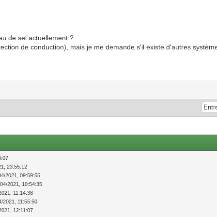
au de sel actuellement ?
détection de conduction), mais je me demande s'il existe d'autres systèm
4:07
21, 23:55:12
04/2021, 09:59:55
/04/2021, 10:54:35
2021, 11:14:38
4/2021, 11:55:50
2021, 12:11:07