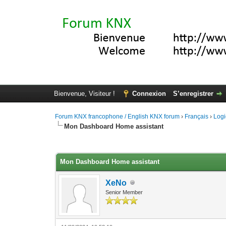
Bienvenue, Visiteur !
Connexion
S’enregistrer
Forum KNX francophone / English KNX forum
›
Français
›
Logi
Mon Dashboard Home assistant
Moyenne : 5 (2 vote(s))
1
2
3
4
5
Mon Dashboard Home assistant
XeNo
Senior Member