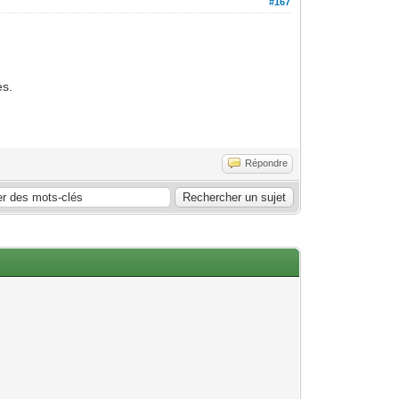
#167
es.
Répondre