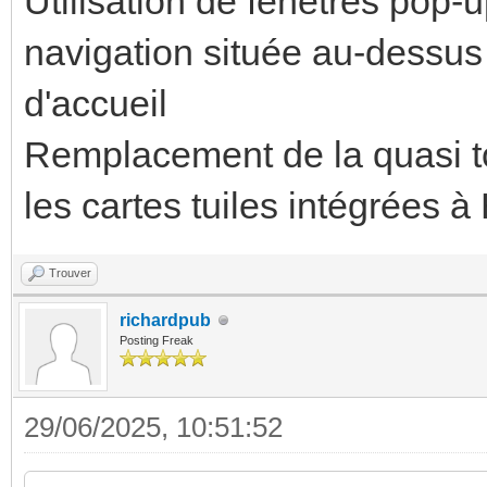
Utilisation de fenêtres pop-u
--card-sec
.conta
navigation située au-dessus 
size: 11px;
--c
d'accueil
--card-prim
primary-color: white;
Remplacement de la quasi t
17px;
--c
les cartes tuiles intégrées à
secondary-color: whit
- type: horizon
--c
Trouver
cards:
secondary-font-size: 
richardpub
- type: custom:
Posting Freak
--c
card
primary-font-size: 14
29/06/2025, 10:51:52
entity
sensor.rte_tempo_cycl