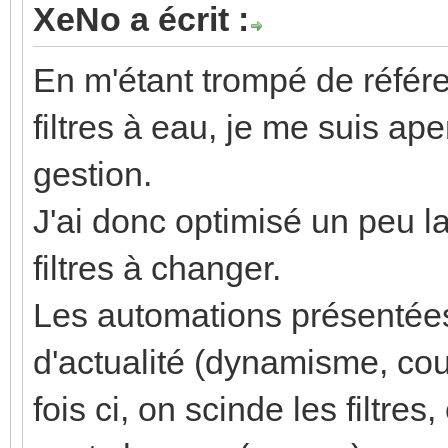
- type: cus
XeNo a écrit :
primary: n
template-card
En m'étant trompé de réfé
multiline_sec
enti
filtres à eau, je me suis 
secondary
sensor.cout_total_dai
{{
gestion.
primary
(states('sensor.rte_t
J'ai donc optimisé un peu la
states(entity) }} €'
leu'))
layout: 
filtres à changer.
}}j/30
seconda
Les automations présentée
tap_actio
{
d'actualité (dynamisme, coul
action: mo
fois ci, on scinde les filtres
card_mod
states('sensor.energy