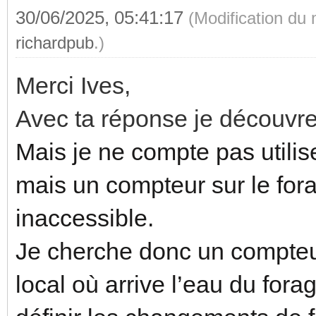
primary: n
30/06/2025, 05:41:17
--c
(Modification du
multiline_sec
richardpub
.)
secondary-color: whit
secondary
--c
Merci Ives,
{{
secondary-font-size: 
Avec ta réponse je découvre
(states('sensor.rte_t
--c
Mais je ne compte pas utilise
ouge'))
primary-font-size: 14
mais un compteur sur le fora
}}j/2
inaccessible.
tap_actio
- type: cus
Je cherche donc un compteur
action: mo
template-card
local où arrive l’eau du for
card_mod
enti