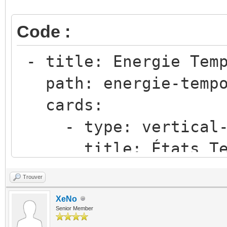
Code :
- title: Energie Tem
path: energie-temp
cards:
- type: vertical-
title: États Te
cards:
Trouver
- type: horizon
XeNo
horizontal: 
Senior Member