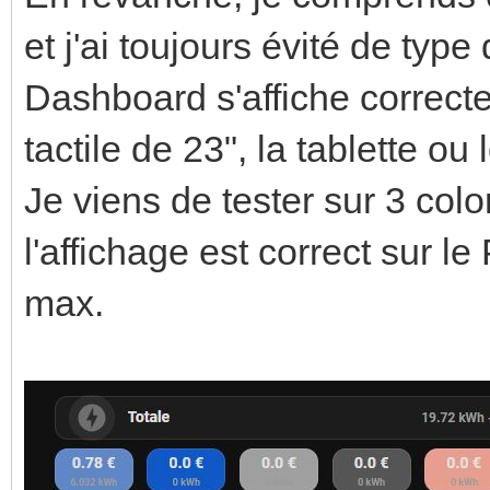
style
primary: 
et j'ai toujours évité de typ
.: 
secondary
Dashboard s'affiche correct
ha-car
states(''sensor.energ
tactile de 23", la tablette 
{% 
{{ states(''sensor.co
Je viens de tester sur 3 colo
is_state('sensor.rte_
layout: ho
l'affichage est correct sur 
'Rouge') %}
icon: mdi:li
max.
background
circle
{% el
tap_acti
is_state('sensor.rte_
action: ca
'Blanc') %}
servic