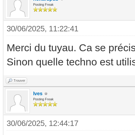
!important;
Posting Freak
HC' %}
width
color: #E
30/06/2025, 11:22:41
{% eli
mushroo
Merci du tuyau. Ca se préci
states('sensor.tarif_
info$: |
Sinon quelle techno est uti
HP' %}
.conta
color: #E
--c
Trouver
{% endif
primary-color: white;
Ives
}
Posting Freak
--c
- type: custom:f
secondary-color: whit
30/06/2025, 12:44:17
head:
--c