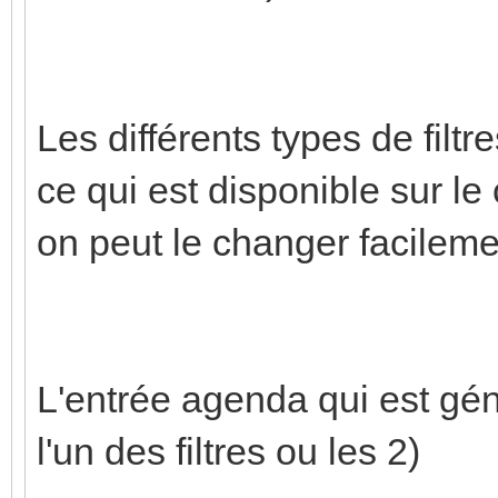
size: 14px;
width
--card-pri
weight: 500;
mushroo
Les différents types de filtr
--card-sec
info$: |
ce qui est disponible sur l
weight: 500;
.conta
on peut le changer facileme
align-item
--c
primary-color: white;
- type: custom:
--c
card
L'entrée agenda qui est gén
secondary-color: whit
entity
--c
l'un des filtres ou les 2)
sensor.rte_tempo_cycl
secondary-font-size: 