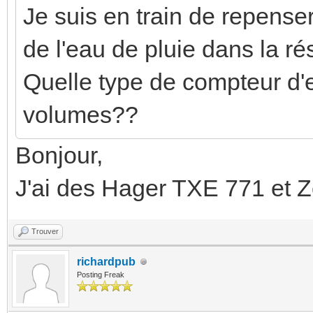
backg
Je suis en train de repenser
--card-pri
color: #555555;
de l'eau de pluie dans la ré
weight: 500;
heigh
Quelle type de compteur d'e
--card-sec
!important;
volumes??
weight: 500;
width
align-item
Bonjour,
mushroo
J'ai des Hager TXE 771 et 
- type: custom:
info$: |
card
Trouver
.conta
entity
richardpub
--c
Posting Freak
sensor.rte_tempo_cycl
primary-color: white;