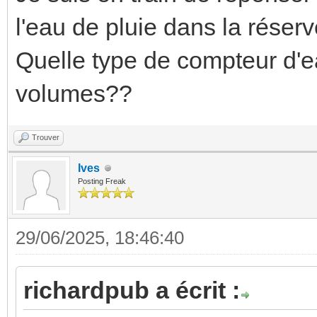
style
seconda
l'eau de pluie dans la réserv
mushroom-st
{
Quelle type de compteur d'e
.contai
volumes??
--card-pri
states('sensor.energy
grey;
p_kwh')
Trouver
--card-sec
}} 
Ives
Posting Freak
grey;
card_
--card-prim
sty
29/06/2025, 18:46:40
14px;
.:
--card-sec
richardpub a écrit :
ha-c
size: 14px;