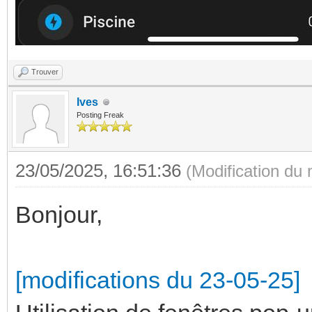
sty
--card-pr
.:
black;
ha-c
Trouver
--card-sec
backg
Ives
black;
color: #1057C8;
Posting Freak
{% els
heigh
23/05/2025, 16:51:36
--card-pr
(Modification du
!important;
white;
width
Bonjour,
--card-sec
white;
mushroo
[modifications du 23-05-25]
{% endi
info$: |