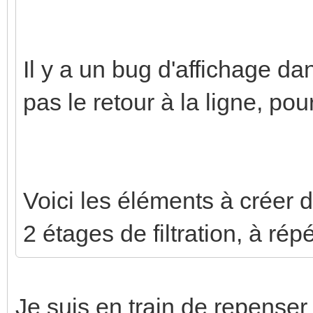
primary: n
--c
multiline_sec
primary-font-size: 14
Il y a un bug d'affichage da
secondary
pas le retour à la ligne, pour
{{
- type: cus
(states('sensor.rte_t
template-card
lanc'))
enti
Voici les éléments à créer d
}}j/4
sensor.cout_total_dai
tap_actio
2 étages de filtration, à ré
primary
action: mo
states(entity) }} €'
card_mod
layout: 
Je suis en train de repenser 