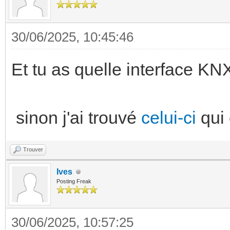
--card-pri
sty
weight: 500;
30/06/2025, 10:45:46
.:
--card-sec
ha-c
Et tu as quelle interface K
weight: 500;
backg
align-item
color: #E89E8E;
sinon j'ai trouvé
celui-ci
qui 
heigh
- type: custom:mu
!important;
Trouver
entity:
width
Ives
Posting Freak
sensor.rte_tempo_proc
icon: mdi:lightn
mushroo
30/06/2025, 10:57:25