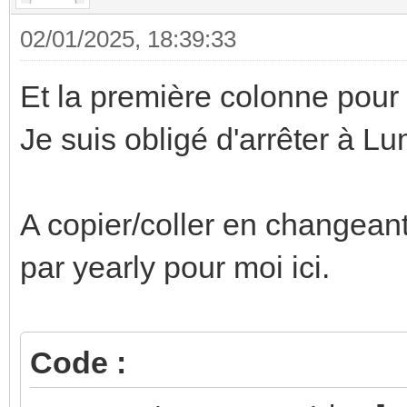
cards:
02/01/2025, 18:39:33
- type: custom:
card
Et la première colonne pour 
entity
Je suis obligé d'arrêter à Lu
sensor.rte_tempo_coul
primary: '{{ s
A copier/coller en changeant
layout: hor
par yearly pour moi ici.
secondary: A
icon: mdi:cale
Code :
icon_color
{% i