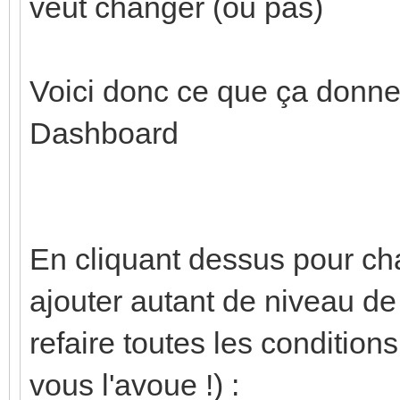
veut changer (ou pas)
style
c_kwh')
mushroom-st
}} 
Voici donc ce que ça donne 
.contai
card_
Dashboard
--card-pri
sty
DodgerBlue;
.:
--card-sec
ha-c
DodgerBlue;
En cliquant dessus pour chan
backg
--card-prim
color: #9F9F9F;
ajouter autant de niveau de f
14px;
heigh
refaire toutes les conditions
--card-sec
!important;
vous l'avoue !) :