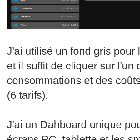
icon_color
{
{% i
is_state('sensor.rte_
states('sensor.energy
'Blanc')
_kwh')
J'ai utilisé un fond gris po
%}
}} 
et il suffit de cliquer sur l'u
blac
card_
consommations et des coûts 
{% else 
sty
(6 tarifs).
whit
.:
{% endif
ha-c
J'ai un Dahboard unique pour
tap_actio
backg
écrans PC, tablette et les 