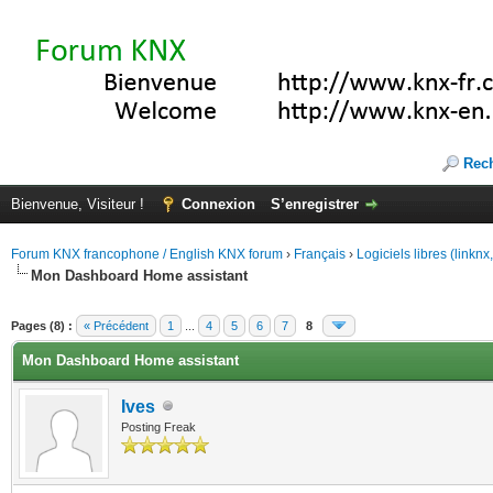
Rec
Bienvenue, Visiteur !
Connexion
S’enregistrer
Forum KNX francophone / English KNX forum
›
Français
›
Logiciels libres (linkn
Mon Dashboard Home assistant
(s))
Pages (8) :
« Précédent
1
...
4
5
6
7
8
Mon Dashboard Home assistant
Ives
Posting Freak