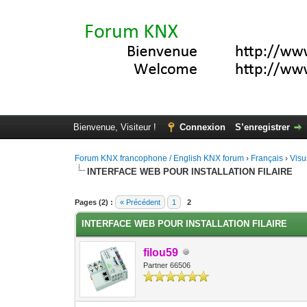
Bienvenue, Visiteur !
Connexion
S’enregistrer
Forum KNX francophone / English KNX forum
›
Français
›
Visu
INTERFACE WEB POUR INSTALLATION FILAIRE
Moyenne : 0 (0 vote(s))
1
2
3
4
5
Pages (2) :
« Précédent
1
2
INTERFACE WEB POUR INSTALLATION FILAIRE
filou59
Partner 66506