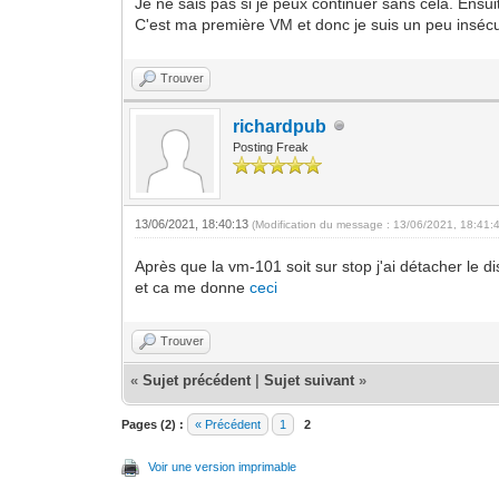
Je ne sais pas si je peux continuer sans cela. Ensu
C'est ma première VM et donc je suis un peu insécu
Trouver
richardpub
Posting Freak
13/06/2021, 18:40:13
(Modification du message : 13/06/2021, 18:41:
Après que la vm-101 soit sur stop j'ai détacher le di
et ca me donne
ceci
Trouver
«
Sujet précédent
|
Sujet suivant
»
Pages (2) :
« Précédent
1
2
Voir une version imprimable