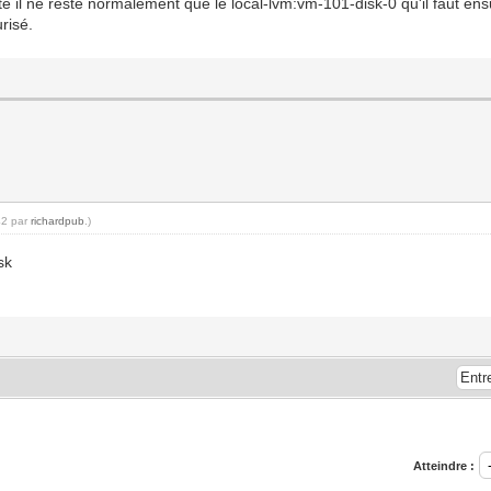
ite il ne reste normalement que le local-lvm:vm-101-disk-0 qu'il faut en
risé.
42 par
richardpub
.)
sk
Atteindre :