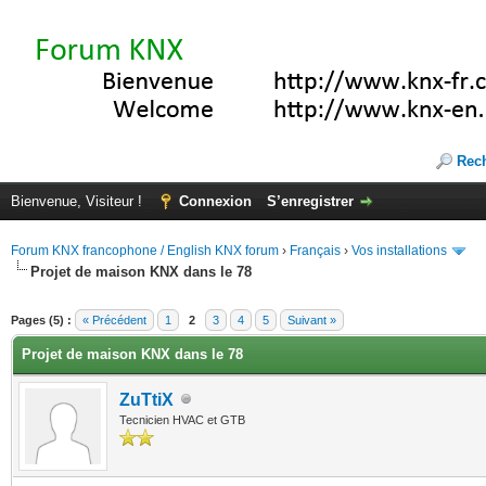
Rec
Bienvenue, Visiteur !
Connexion
S’enregistrer
Forum KNX francophone / English KNX forum
›
Français
›
Vos installations
Projet de maison KNX dans le 78
(s))
Pages (5) :
« Précédent
1
2
3
4
5
Suivant »
Projet de maison KNX dans le 78
ZuTtiX
Tecnicien HVAC et GTB