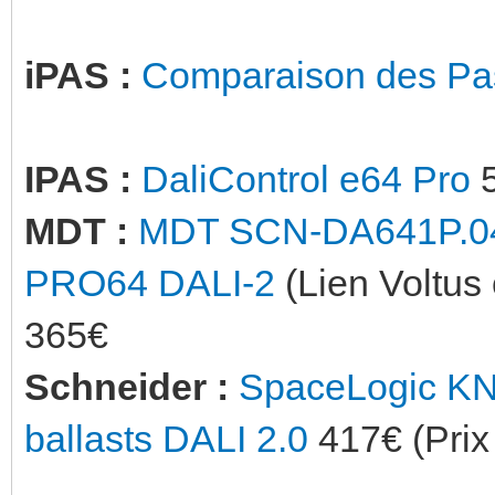
iPAS :
Comparaison des Pas
IPAS :
DaliControl e64 Pro
5
MDT :
MDT SCN-DA641P.04S 
PRO64 DALI-2
(Lien Voltus 
365€
Schneider :
SpaceLogic KNX
ballasts DALI 2.0
417€ (Prix