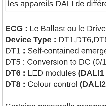
les appareils DALI de différ
ECG :
Le Ballast ou le Drive
Device Type :
DT1,DT6,DT
DT1
:
Self-contained emer
DT5 : Conversion to DC (0/
DT6 :
LED modules
(DALI1 
DT8 :
Colour control
(DALI2