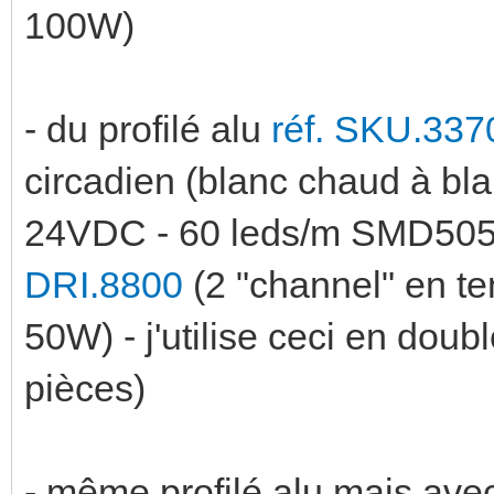
100W)
- du profilé alu
réf. SKU.337
circadien (blanc chaud à bla
24VDC - 60 leds/m SMD5050
DRI.8800
(2 "channel" en t
50W) - j'utilise ceci en doub
pièces)
- même profilé alu mais a