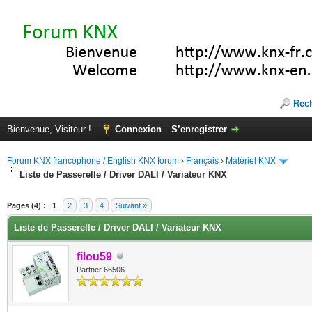
Rec
Bienvenue, Visiteur !
Connexion
S’enregistrer
Forum KNX francophone / English KNX forum
›
Français
›
Matériel KNX
Liste de Passerelle / Driver DALI / Variateur KNX
(s))
Pages (4) :
1
2
3
4
Suivant »
Liste de Passerelle / Driver DALI / Variateur KNX
filou59
Partner 66506