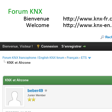
Rec
Bienvenue, Visiteur !
Connexion
S’enregistrer
Forum KNX francophone / English KNX forum
›
Français
›
ETS
KNX et AIrzone
(s))
KNX et AIrzone
beber49
Junior Member