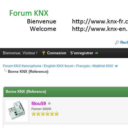
Rec
Bienvenue, Visiteur !
Connexion
S’enregistrer
Forum KNX francophone / English KNX forum
›
Français
›
Matériel KNX
Borne KNX (Reference)
(s))
Borne KNX (Reference)
filou59
Partner 66506