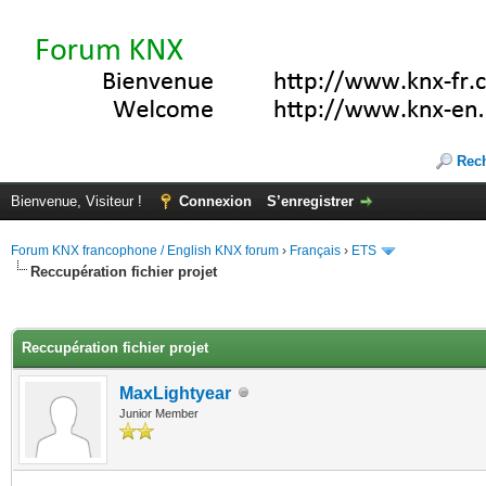
Rec
Bienvenue, Visiteur !
Connexion
S’enregistrer
Forum KNX francophone / English KNX forum
›
Français
›
ETS
Reccupération fichier projet
(s))
Reccupération fichier projet
MaxLightyear
Junior Member