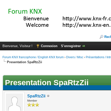
Rec
Bienvenue, Visiteur !
Connexion
S’enregistrer
Forum KNX francophone / English KNX forum
›
Divers / Misc
›
Présentations / In
Presentation SpaRtzZii
(s))
Presentation SpaRtzZii
SpaRtzZii
Member