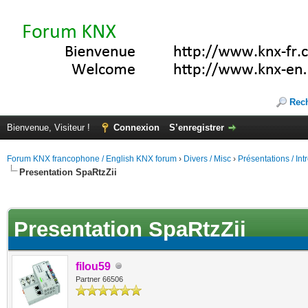
Rec
Bienvenue, Visiteur !
Connexion
S’enregistrer
Forum KNX francophone / English KNX forum
›
Divers / Misc
›
Présentations / In
Presentation SpaRtzZii
(s))
Presentation SpaRtzZii
filou59
Partner 66506