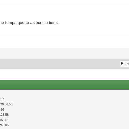
 temps que tu as écrit le tiens.
:07
 20:36:58
:26
:25:58
:07:17
:45:05