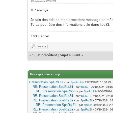
10/10/2024, 20:00:01
MP envoyé,
Je fais des édit de mon précédent message en même
Tu as peut-être des informations utile dans l'edit3.
KNX Partner
Trouver
«
Sujet précédent
|
Sujet suivant
»
Messages dans ce sujet
Presentation SpaRtzZii
- par
SpaRtzZii
- 29/03/2022, 13:00:23
RE: Presentation SpaRtzZii
- par
filou59
- 06/10/2024, 08:16
RE: Presentation SpaRtzZii
- par
SpaRtzZii
- 06/10/2024,
RE: Presentation SpaRtzZii
- par
filou59
- 07/10/2024, 07:28
RE: Presentation SpaRtzZii
- par
SpaRtzZii
- 07/10/2024, 18
RE: Presentation SpaRtzZii
- par
filou59
- 07/10/2024, 20
RE: Presentation SpaRtzZii
- par
SpaRtzZii
- 09/10/2024, 06