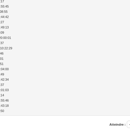
:17
:55:45
:08:55
:44:42
:27
:49:13
:09
20:00:01
:37
 10:22:29
:46
:01
:51
:04:00
:49
:42:34
:37
:01:03
:14
:55:46
:43:18
:50
Atteindre :