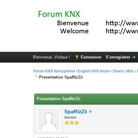
Bienvenue, Visiteur !
Connexion
S’enregistrer
Forum KNX francophone / English KNX forum
›
Divers / Misc
›
Presentation SpaRtzZii
Moyenne : 0 (0 vote(s))
1
2
3
4
5
Presentation SpaRtzZii
SpaRtzZii
Member