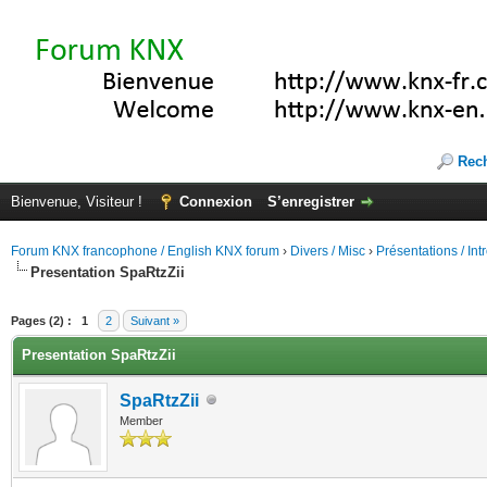
Rec
Bienvenue, Visiteur !
Connexion
S’enregistrer
Forum KNX francophone / English KNX forum
›
Divers / Misc
›
Présentations / In
Presentation SpaRtzZii
(s))
Pages (2) :
1
2
Suivant »
Presentation SpaRtzZii
SpaRtzZii
Member