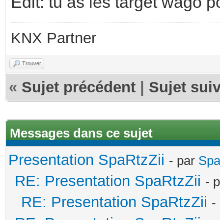
Édit: tu as les target wago
KNX Partner
Trouver
«
Sujet précédent
|
Sujet sui
Messages dans ce sujet
Presentation SpaRtzZii
- par
Spa
RE: Presentation SpaRtzZii
- 
RE: Presentation SpaRtzZii
-