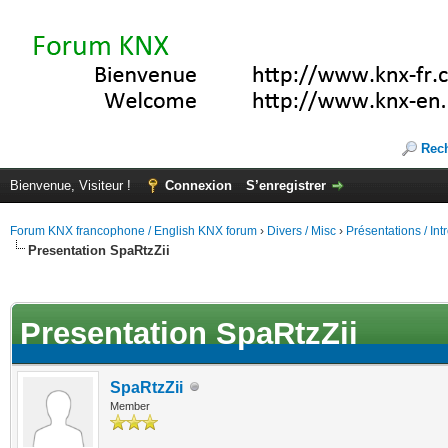
Rec
Bienvenue, Visiteur !
Connexion
S’enregistrer
Forum KNX francophone / English KNX forum
›
Divers / Misc
›
Présentations / In
Presentation SpaRtzZii
(s))
Presentation SpaRtzZii
SpaRtzZii
Member