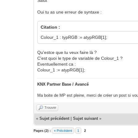
Salut
Oui tu as une erreur de syntaxe :
Citation :
Colour_1 : typRGB := atypRGB[1];
Qu'estce que tu veux faire là ?
C'est quoi le type de variable de Colour_1 ?
Eventuellement ca :
Colour_1 := atypRGB[1];
KNX Partner Base / Avancé
Ma boite de MP est pleine, merci de créer un post si vou
Trouver
«
Sujet précédent
|
Sujet suivant
»
Pages (2) :
« Précédent
1
2