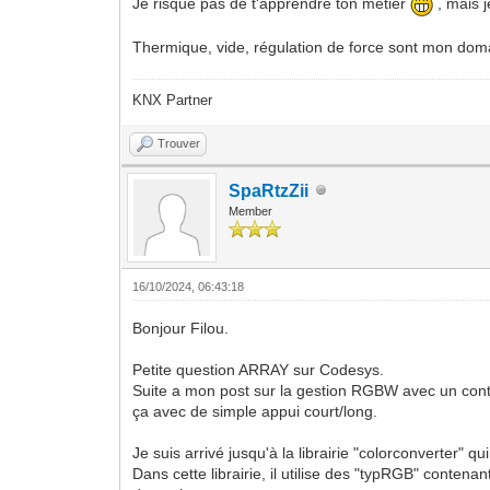
Je risque pas de t'apprendre ton métier
, mais j
Thermique, vide, régulation de force sont mon do
KNX Partner
Trouver
SpaRtzZii
Member
16/10/2024, 06:43:18
Bonjour Filou.
Petite question ARRAY sur Codesys.
Suite a mon post sur la gestion RGBW avec un cont
ça avec de simple appui court/long.
Je suis arrivé jusqu'à la librairie "colorconverter" qu
Dans cette librairie, il utilise des "typRGB" conte