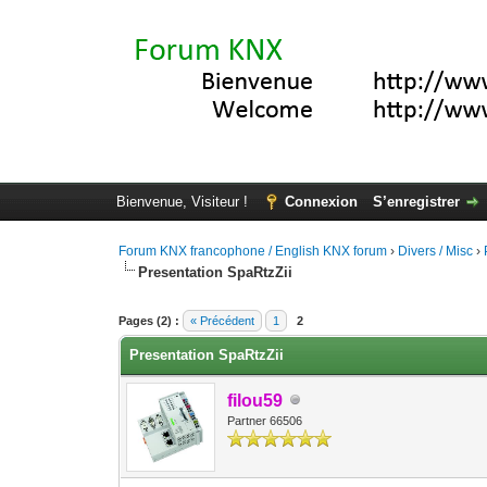
Bienvenue, Visiteur !
Connexion
S’enregistrer
Forum KNX francophone / English KNX forum
›
Divers / Misc
›
Presentation SpaRtzZii
Moyenne : 0 (0 vote(s))
1
2
3
4
5
Pages (2) :
« Précédent
1
2
Presentation SpaRtzZii
filou59
Partner 66506