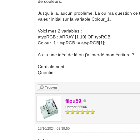
de couleurs.
Jusqu'à la, aucun problème. La ou ma question ce to
valeur initial sur la variable Colour_1.
Voici mes 2 variables :
atypRGB : ARRAY [1 10] OF typRGB;
Colour_1 : typRGB := atypRGB[1];
As-tu une idée de là ou j'ai merdé mon écriture ?
Cordialement,
Quentin.
Trouver
filou59
Partner 66506
18/10/2024, 09:39:50