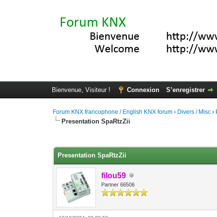
Bienvenue, Visiteur !
Connexion
S’enregistrer
Forum KNX francophone / English KNX forum
›
Divers / Misc
›
Presentation SpaRtzZii
Moyenne : 0 (0 vote(s))
1
2
3
4
5
Presentation SpaRtzZii
filou59
Partner 66506