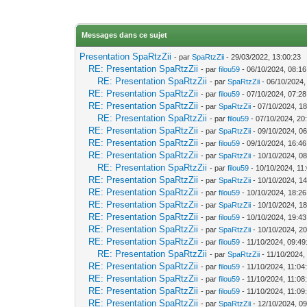
Messages dans ce sujet
Presentation SpaRtzZii
- par
SpaRtzZii
- 29/03/2022, 13:00:23
RE: Presentation SpaRtzZii
- par
filou59
- 06/10/2024, 08:16
RE: Presentation SpaRtzZii
- par
SpaRtzZii
- 06/10/2024,
RE: Presentation SpaRtzZii
- par
filou59
- 07/10/2024, 07:28
RE: Presentation SpaRtzZii
- par
SpaRtzZii
- 07/10/2024, 18
RE: Presentation SpaRtzZii
- par
filou59
- 07/10/2024, 20
RE: Presentation SpaRtzZii
- par
SpaRtzZii
- 09/10/2024, 06
RE: Presentation SpaRtzZii
- par
filou59
- 09/10/2024, 16:46
RE: Presentation SpaRtzZii
- par
SpaRtzZii
- 10/10/2024, 08
RE: Presentation SpaRtzZii
- par
filou59
- 10/10/2024, 11
RE: Presentation SpaRtzZii
- par
SpaRtzZii
- 10/10/2024, 14
RE: Presentation SpaRtzZii
- par
filou59
- 10/10/2024, 18:26
RE: Presentation SpaRtzZii
- par
SpaRtzZii
- 10/10/2024, 18
RE: Presentation SpaRtzZii
- par
filou59
- 10/10/2024, 19:43
RE: Presentation SpaRtzZii
- par
SpaRtzZii
- 10/10/2024, 20
RE: Presentation SpaRtzZii
- par
filou59
- 11/10/2024, 09:49
RE: Presentation SpaRtzZii
- par
SpaRtzZii
- 11/10/2024,
RE: Presentation SpaRtzZii
- par
filou59
- 11/10/2024, 11:04
RE: Presentation SpaRtzZii
- par
filou59
- 11/10/2024, 11:08
RE: Presentation SpaRtzZii
- par
filou59
- 11/10/2024, 11:09
RE: Presentation SpaRtzZii
- par
SpaRtzZii
- 12/10/2024, 09