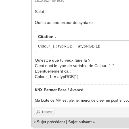
18/10/2024, 09:39:50
Salut
Oui tu as une erreur de syntaxe :
Citation :
Colour_1 : typRGB := atypRGB[1];
Qu'estce que tu veux faire là ?
C'est quoi le type de variable de Colour_1 ?
Eventuellement ca :
Colour_1 := atypRGB[1];
KNX Partner Base / Avancé
Ma boite de MP est pleine, merci de créer un post si vou
Trouver
«
Sujet précédent
|
Sujet suivant
»