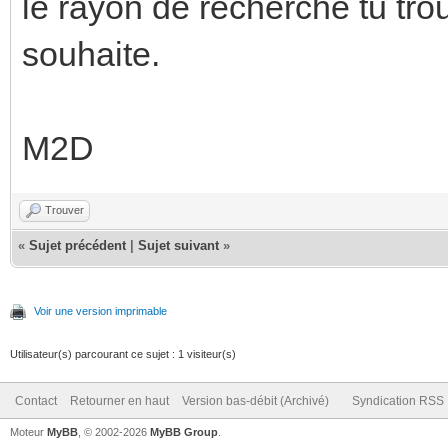
le rayon de recherche tu trou
souhaite.
M2D
Trouver
«
Sujet précédent
|
Sujet suivant
»
Voir une version imprimable
Utilisateur(s) parcourant ce sujet : 1 visiteur(s)
Contact
Retourner en haut
Version bas-débit (Archivé)
Syndication RSS
Moteur
MyBB
, © 2002-2026
MyBB Group
.