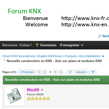
Rec
Bienvenue, Visiteur !
Connexion
S’enregistrer
Forum KNX francophone / English KNX forum
›
Français
›
Vos installations
Nouvelle construction en KNX - Avis sur plans et modules KNX
(s))
Pages (17) :
« Précédent
1
2
3
4
5
...
17
Suivant »
Nouvelle construction en KNX - Avis sur plans et modules KNX
filou59
Partner 66506