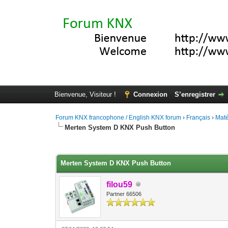
Bienvenue, Visiteur !
Connexion
S’enregistrer
Forum KNX francophone / English KNX forum
›
Français
›
Maté
Merten System D KNX Push Button
Moyenne : 0 (0 vote(s))
1
2
3
4
5
Merten System D KNX Push Button
filou59
Partner 66506