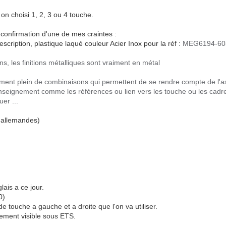
 on choisi 1, 2, 3 ou 4 touche.
r confirmation d'une de mes craintes :
scription, plastique laqué couleur Acier Inox pour la réf :
MEG6194-60
ns, les finitions métalliques sont vraiment en métal
ement plein de combinaisons qui permettent de se rendre compte de l'as
enseignement comme les références ou lien vers les touche ou les cadres..
uer ...
s allemandes)
lais a ce jour.
0)
e touche a gauche et a droite que l'on va utiliser.
tement visible sous ETS.