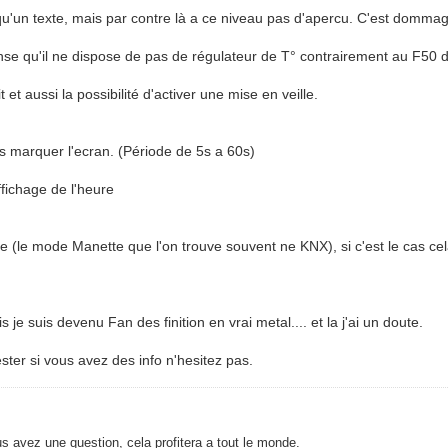
 qu'un texte, mais par contre là a ce niveau pas d'apercu. C'est dommag
nse qu'il ne dispose de pas de régulateur de T° contrairement au F50 
t et aussi la possibilité d'activer une mise en veille.
s marquer l'ecran. (Période de 5s a 60s)
ffichage de l'heure
 (le mode Manette que l'on trouve souvent ne KNX), si c'est le cas cel
 je suis devenu Fan des finition en vrai metal.... et la j'ai un doute.
ester si vous avez des info n'hesitez pas.
s avez une question, cela profitera a tout le monde.