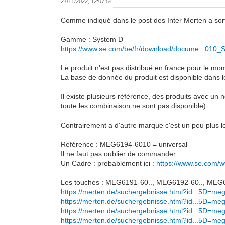
27/11/2022, 12:07:54
Comme indiqué dans le post des Inter Merten a so
Gamme : System D
https://www.se.com/be/fr/download/docume...010
Le produit n'est pas distribué en france pour le mo
La base de donnée du produit est disponible dans l
Il existe plusieurs référence, des produits avec un
toute les combinaison ne sont pas disponible)
Contrairement a d'autre marque c'est un peu plus le 
Reférence : MEG6194-6010 = universal
Il ne faut pas oublier de commander :
Un Cadre : probablement ici :
https://www.se.com/
Les touches : MEG6191-60.., MEG6192-60.., MEG619
https://merten.de/suchergebnisse.html?id...5D=me
https://merten.de/suchergebnisse.html?id...5D=me
https://merten.de/suchergebnisse.html?id...5D=me
https://merten.de/suchergebnisse.html?id...5D=me