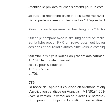
Attention le prix des touches s'entend pour un coté,
Je suis a la recherche d'une info ou j'aimerais avoi
Dans quelle matiere sont les touches ? D'apres la de
Alors que sur le systeme de chez Jung on a 2 finitio
Quand je compare avec le site jung on trouve facil
Sur la fiche produit KNX, on trouve aussi tout les r
des gens et pourquoi d'autres aime vous la compliq
Question prix : (A la louche en prenant des source
1x 132€ le module universel
2x 11€ pour 8 Touches
1x 10€ Cadre
#170€
ETS :
La notice de l'applicatif est dispo en allemand et Ang
L'application est dispo en Francais. (MTN6194-601
Avec la version universel on peut definir le nombre d
Une apercu graphique de la configuration est direc