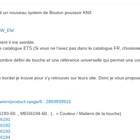
rti un nouveau system de Bouton poussoir KNX
_SW_EN/
ment il me semble.
e catalogue ETS (Si vous ne l'avez pas dans le catalogue FR, choisisse
 nombre défini de touche et une référence universelle qui permet une c
bordel je trouve pour s'y retrouver sur leurs site. Donc je vous propose
ww/en/product-range/6...2893939915
3-60.., MEG6194-60.. (.. = Couleur / Matiere de la touche)
g6191
g6192
g6193
g6194